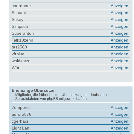
saerdnaer
Anzeigen
Schumi
Anzeigen
Sekey
Anzeigen
Simpson
Anzeigen
Superanton
Anzeigen
Talk19zehn
Anzeigen
tas2580
Anzeigen
vfrblue
Anzeigen
waldkatze
Anzeigen
Würzi
Anzeigen
Ehemalige Übersetzer
Mitglieder, die früher bei der Übersetzung der deutschen
Sprachdateien von phpBB mitgewirkt haben.
7emper5i
Anzeigen
aurora876
Anzeigen
cgerharz
Anzeigen
Light Lan
Anzeigen