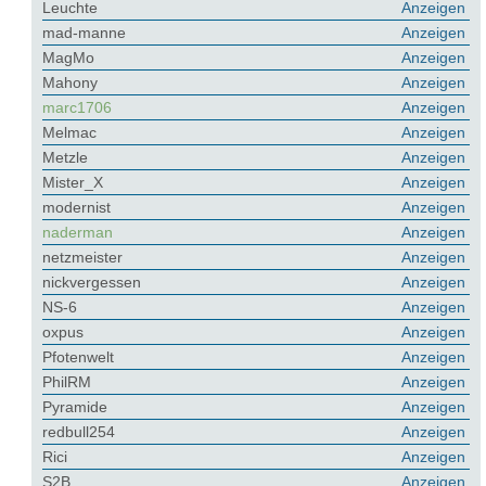
Leuchte
Anzeigen
mad-manne
Anzeigen
MagMo
Anzeigen
Mahony
Anzeigen
marc1706
Anzeigen
Melmac
Anzeigen
Metzle
Anzeigen
Mister_X
Anzeigen
modernist
Anzeigen
naderman
Anzeigen
netzmeister
Anzeigen
nickvergessen
Anzeigen
NS-6
Anzeigen
oxpus
Anzeigen
Pfotenwelt
Anzeigen
PhilRM
Anzeigen
Pyramide
Anzeigen
redbull254
Anzeigen
Rici
Anzeigen
S2B
Anzeigen