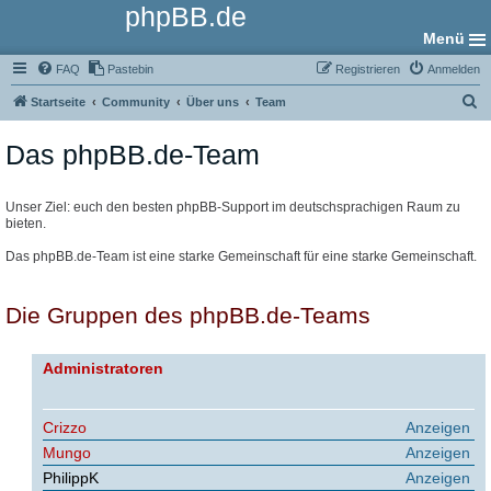
phpBB.de
Menü
FAQ
Pastebin
Registrieren
Anmelden
S
Startseite
Community
Über uns
Team
u
Das phpBB.de-Team
c
h
e
Unser Ziel: euch den besten phpBB-Support im deutschsprachigen Raum zu
bieten.
Das phpBB.de-Team ist eine starke Gemeinschaft für eine starke Gemeinschaft.
Die Gruppen des phpBB.de-Teams
Administratoren
Crizzo
Anzeigen
Mungo
Anzeigen
PhilippK
Anzeigen