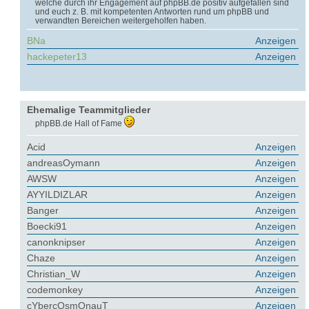
welche durch ihr Engagement auf phpBB.de positiv aufgefallen sind
und euch z. B. mit kompetenten Antworten rund um phpBB und
verwandten Bereichen weitergeholfen haben.
BNa
Anzeigen
hackepeter13
Anzeigen
Ehemalige Teammitglieder
phpBB.de Hall of Fame
Acid
Anzeigen
andreasOymann
Anzeigen
AWSW
Anzeigen
AYYILDIZLAR
Anzeigen
Banger
Anzeigen
Boecki91
Anzeigen
canonknipser
Anzeigen
Chaze
Anzeigen
Christian_W
Anzeigen
codemonkey
Anzeigen
cYbercOsmOnauT
Anzeigen