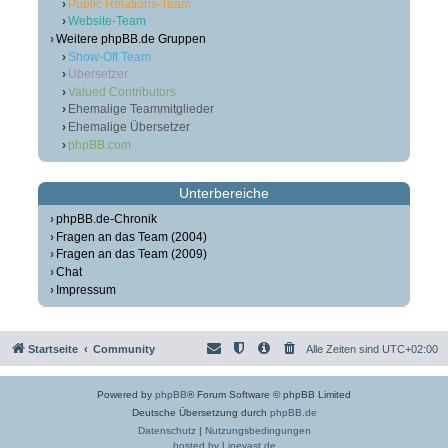
Public Relations-Team
Website-Team
Weitere phpBB.de Gruppen
Show-Off Team
Übersetzer
Valued Contributors
Ehemalige Teammitglieder
Ehemalige Übersetzer
phpBB.com
Unterbereiche
phpBB.de-Chronik
Fragen an das Team (2004)
Fragen an das Team (2009)
Chat
Impressum
Startseite
Community
Alle Zeiten sind
UTC+02:00
Powered by
phpBB
® Forum Software © phpBB Limited
Deutsche Übersetzung durch
phpBB.de
Datenschutz
|
Nutzungsbedingungen
hosted by Linevast.de