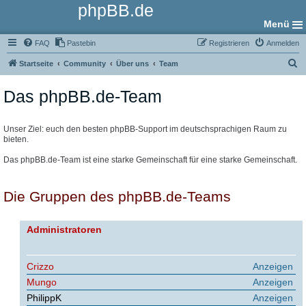
phpBB.de
Menü
FAQ
Pastebin
Registrieren
Anmelden
S
Startseite
Community
Über uns
Team
u
Das phpBB.de-Team
c
h
e
Unser Ziel: euch den besten phpBB-Support im deutschsprachigen Raum zu
bieten.
Das phpBB.de-Team ist eine starke Gemeinschaft für eine starke Gemeinschaft.
Die Gruppen des phpBB.de-Teams
Administratoren
Crizzo
Anzeigen
Mungo
Anzeigen
PhilippK
Anzeigen