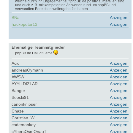
welche durch ihr Engagement auf phpBB.de positiv aufgefallen sind
und euch z. B. mit kompetenten Antworten rund um phpBB und
verwandten Bereichen weitergeholfen haben.
BNa
Anzeigen
hackepeter13
Anzeigen
Ehemalige Teammitglieder
phpBB.de Hall of Fame
Acid
Anzeigen
andreasOymann
Anzeigen
AWSW
Anzeigen
AYYILDIZLAR
Anzeigen
Banger
Anzeigen
Boecki91
Anzeigen
canonknipser
Anzeigen
Chaze
Anzeigen
Christian_W
Anzeigen
codemonkey
Anzeigen
cYbercOsmOnauT
Anzeigen