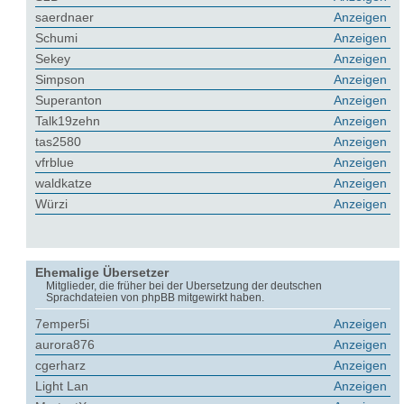
saerdnaer
Anzeigen
Schumi
Anzeigen
Sekey
Anzeigen
Simpson
Anzeigen
Superanton
Anzeigen
Talk19zehn
Anzeigen
tas2580
Anzeigen
vfrblue
Anzeigen
waldkatze
Anzeigen
Würzi
Anzeigen
Ehemalige Übersetzer
Mitglieder, die früher bei der Übersetzung der deutschen
Sprachdateien von phpBB mitgewirkt haben.
7emper5i
Anzeigen
aurora876
Anzeigen
cgerharz
Anzeigen
Light Lan
Anzeigen