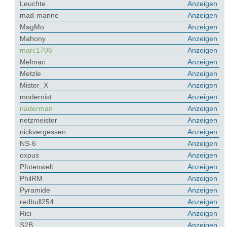
Leuchte
Anzeigen
mad-manne
Anzeigen
MagMo
Anzeigen
Mahony
Anzeigen
marc1706
Anzeigen
Melmac
Anzeigen
Metzle
Anzeigen
Mister_X
Anzeigen
modernist
Anzeigen
naderman
Anzeigen
netzmeister
Anzeigen
nickvergessen
Anzeigen
NS-6
Anzeigen
oxpus
Anzeigen
Pfotenwelt
Anzeigen
PhilRM
Anzeigen
Pyramide
Anzeigen
redbull254
Anzeigen
Rici
Anzeigen
S2B
Anzeigen