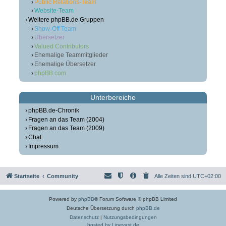
Public Relations-Team
Website-Team
Weitere phpBB.de Gruppen
Show-Off Team
Übersetzer
Valued Contributors
Ehemalige Teammitglieder
Ehemalige Übersetzer
phpBB.com
Unterbereiche
phpBB.de-Chronik
Fragen an das Team (2004)
Fragen an das Team (2009)
Chat
Impressum
Startseite
Community
Alle Zeiten sind
UTC+02:00
Powered by
phpBB
® Forum Software © phpBB Limited
Deutsche Übersetzung durch
phpBB.de
Datenschutz
|
Nutzungsbedingungen
hosted by Linevast.de