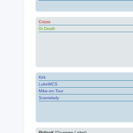
Crizzo
Dr.Death
Kirk
LukeWCS
Mike-on-Tour
Scanialady
PhilippK
(Gruppen-Leiter)