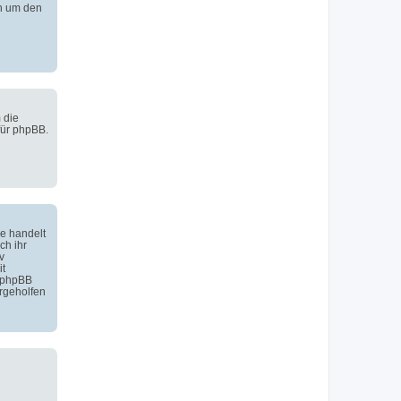
h um den
 die
für phpBB.
e handelt
ch ihr
v
it
 phpBB
rgeholfen