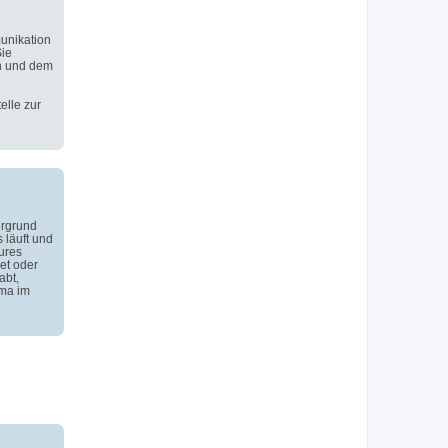
unikation
Sie
n und dem
elle zur
ergrund
 läuft und
ures
et oder
abt,
ema im