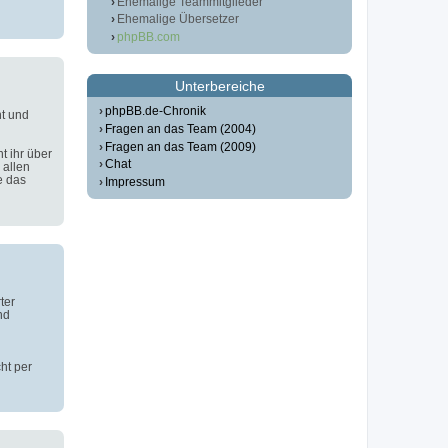
Ehemalige Teammitglieder
Ehemalige Übersetzer
phpBB.com
Unterbereiche
phpBB.de-Chronik
t und
Fragen an das Team (2004)
Fragen an das Team (2009)
t ihr über
Chat
 allen
e das
Impressum
ter
nd
ht per