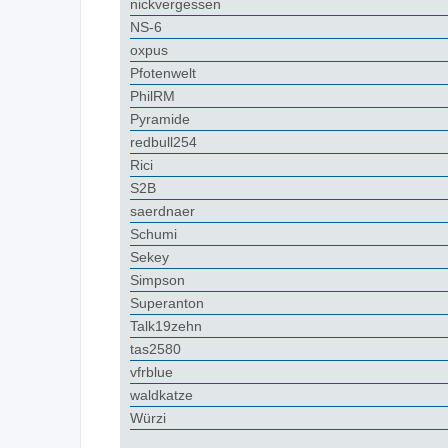
nickvergessen
NS-6
oxpus
Pfotenwelt
PhilRM
Pyramide
redbull254
Rici
S2B
saerdnaer
Schumi
Sekey
Simpson
Superanton
Talk19zehn
tas2580
vfrblue
waldkatze
Würzi