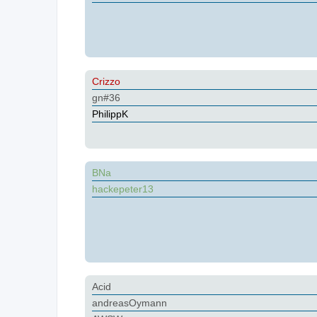
Crizzo
gn#36
PhilippK
BNa
hackepeter13
Acid
andreasOymann