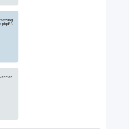
ersetzung
on phpBB
ekannten