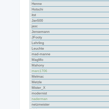
Henne
Hotschi
itst
Jan500
jasc
Jensemann
JFooty
Lehrling
Leuchte
mad-manne
MagMo
Mahony
marc1706
Melmac
Metzle
Mister_X
modernist
naderman
netzmeister