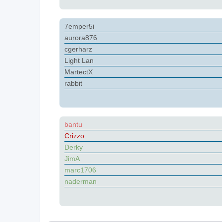
7emper5i
aurora876
cgerharz
Light Lan
MartectX
rabbit
bantu
Crizzo
Derky
JimA
marc1706
naderman