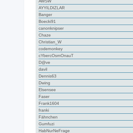
AWSW
AYYILDIZLAR
Banger
Boecki91
canonknipser
Chaze
Christian_W
codemonkey
cYbercOsmOnauT
D@ve
davil
Dennis63
Dwing
Elsensee
Faser
Frank1604
franki
Fähnchen
Gumfuzi
HabNurNeFrage