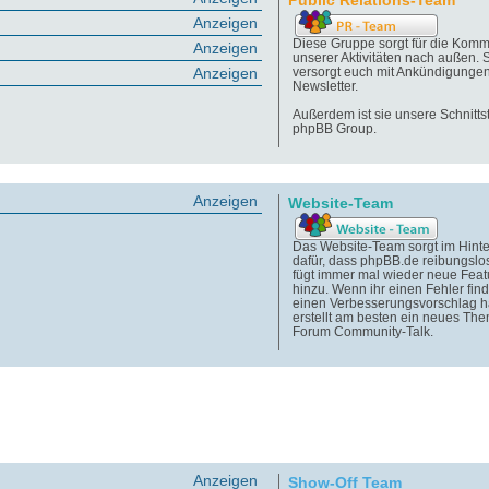
Public Relations-Team
Anzeigen
Diese Gruppe sorgt für die Komm
Anzeigen
unserer Aktivitäten nach außen. 
Anzeigen
versorgt euch mit Ankündigunge
Newsletter.
Außerdem ist sie unsere Schnittst
phpBB Group.
Anzeigen
Website-Team
Das Website-Team sorgt im Hint
dafür, dass phpBB.de reibungslos
fügt immer mal wieder neue Feat
hinzu. Wenn ihr einen Fehler find
einen Verbesserungsvorschlag h
erstellt am besten ein neues Th
Forum Community-Talk.
Anzeigen
Show-Off Team