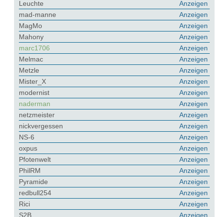
Leuchte
Anzeigen
mad-manne
Anzeigen
MagMo
Anzeigen
Mahony
Anzeigen
marc1706
Anzeigen
Melmac
Anzeigen
Metzle
Anzeigen
Mister_X
Anzeigen
modernist
Anzeigen
naderman
Anzeigen
netzmeister
Anzeigen
nickvergessen
Anzeigen
NS-6
Anzeigen
oxpus
Anzeigen
Pfotenwelt
Anzeigen
PhilRM
Anzeigen
Pyramide
Anzeigen
redbull254
Anzeigen
Rici
Anzeigen
S2B
Anzeigen