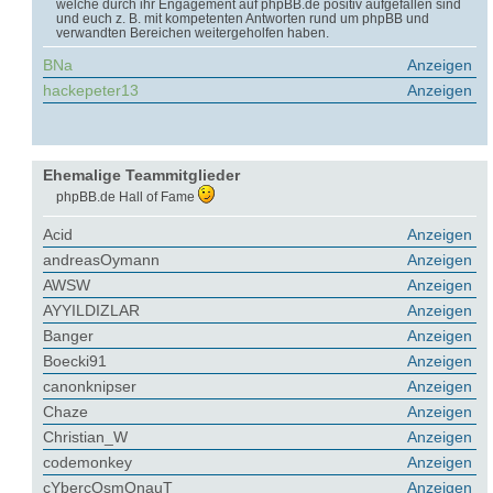
welche durch ihr Engagement auf phpBB.de positiv aufgefallen sind
und euch z. B. mit kompetenten Antworten rund um phpBB und
verwandten Bereichen weitergeholfen haben.
BNa
Anzeigen
hackepeter13
Anzeigen
Ehemalige Teammitglieder
phpBB.de Hall of Fame
Acid
Anzeigen
andreasOymann
Anzeigen
AWSW
Anzeigen
AYYILDIZLAR
Anzeigen
Banger
Anzeigen
Boecki91
Anzeigen
canonknipser
Anzeigen
Chaze
Anzeigen
Christian_W
Anzeigen
codemonkey
Anzeigen
cYbercOsmOnauT
Anzeigen