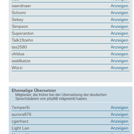
saerdnaer
Anzeigen
Schumi
Anzeigen
Sekey
Anzeigen
Simpson
Anzeigen
Superanton
Anzeigen
Talk19zehn
Anzeigen
tas2580
Anzeigen
vfrblue
Anzeigen
waldkatze
Anzeigen
Würzi
Anzeigen
Ehemalige Übersetzer
Mitglieder, die früher bei der Übersetzung der deutschen
Sprachdateien von phpBB mitgewirkt haben.
7emper5i
Anzeigen
aurora876
Anzeigen
cgerharz
Anzeigen
Light Lan
Anzeigen