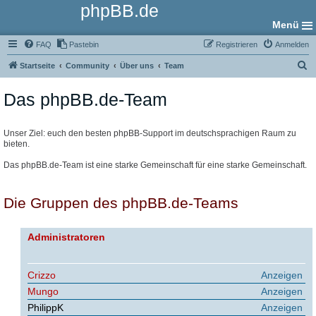
phpBB.de
Menü
FAQ
Pastebin
Registrieren
Anmelden
S
Startseite
Community
Über uns
Team
u
Das phpBB.de-Team
c
h
e
Unser Ziel: euch den besten phpBB-Support im deutschsprachigen Raum zu
bieten.
Das phpBB.de-Team ist eine starke Gemeinschaft für eine starke Gemeinschaft.
Die Gruppen des phpBB.de-Teams
Administratoren
Crizzo
Anzeigen
Mungo
Anzeigen
PhilippK
Anzeigen