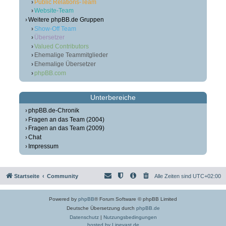
Public Relations-Team
Website-Team
Weitere phpBB.de Gruppen
Show-Off Team
Übersetzer
Valued Contributors
Ehemalige Teammitglieder
Ehemalige Übersetzer
phpBB.com
Unterbereiche
phpBB.de-Chronik
Fragen an das Team (2004)
Fragen an das Team (2009)
Chat
Impressum
Startseite
Community
Alle Zeiten sind
UTC+02:00
Powered by
phpBB
® Forum Software © phpBB Limited
Deutsche Übersetzung durch
phpBB.de
Datenschutz
|
Nutzungsbedingungen
hosted by Linevast.de