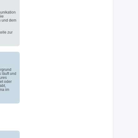
unikation
Sie
n und dem
elle zur
ergrund
 läuft und
ures
et oder
abt,
ema im