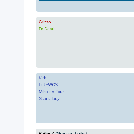
Crizzo
Dr.Death
Kirk
LukeWCS
Mike-on-Tour
Scanialady
PhilippK
(Gruppen-Leiter)