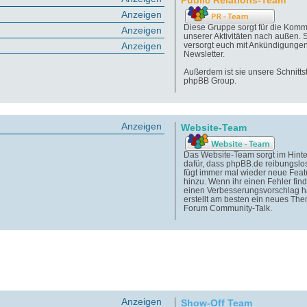
Public Relations-Team
Anzeigen
Diese Gruppe sorgt für die Komm
Anzeigen
unserer Aktivitäten nach außen. 
Anzeigen
versorgt euch mit Ankündigunge
Newsletter.
Außerdem ist sie unsere Schnittst
phpBB Group.
Anzeigen
Website-Team
Das Website-Team sorgt im Hint
dafür, dass phpBB.de reibungslos
fügt immer mal wieder neue Feat
hinzu. Wenn ihr einen Fehler find
einen Verbesserungsvorschlag h
erstellt am besten ein neues Th
Forum Community-Talk.
Anzeigen
Show-Off Team