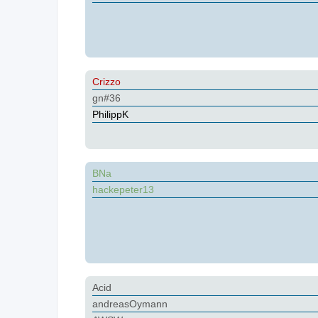
Crizzo
gn#36
PhilippK
BNa
hackepeter13
Acid
andreasOymann