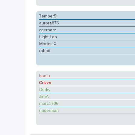
7emper5i
aurora876
cgerharz
Light Lan
MartectX
rabbit
bantu
Crizzo
Derky
JimA
marc1706
naderman