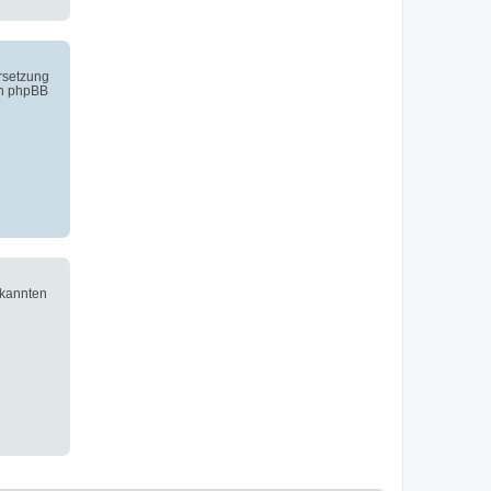
ersetzung
on phpBB
ekannten