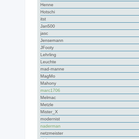
Henne
Hotschi
itst
Jan500
jasc
Jensemann
JFooty
Lehrling
Leuchte
mad-manne
MagMo
Mahony
marc1706
Melmac
Metzle
Mister_X
modernist
naderman
netzmeister