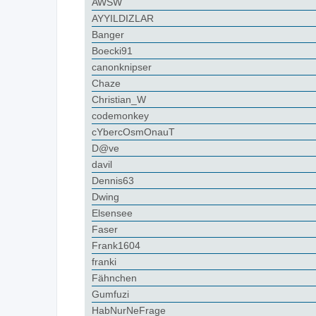
AWSW
AYYILDIZLAR
Banger
Boecki91
canonknipser
Chaze
Christian_W
codemonkey
cYbercOsmOnauT
D@ve
davil
Dennis63
Dwing
Elsensee
Faser
Frank1604
franki
Fähnchen
Gumfuzi
HabNurNeFrage