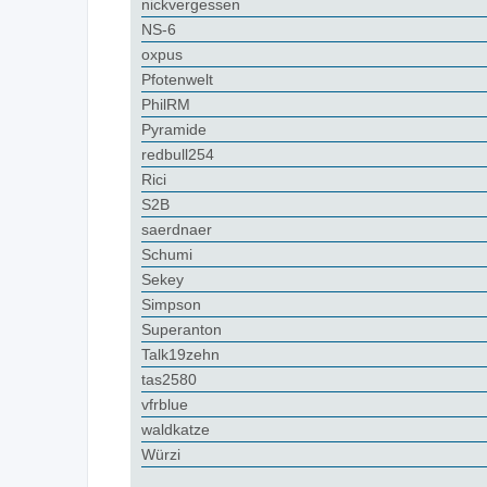
nickvergessen
NS-6
oxpus
Pfotenwelt
PhilRM
Pyramide
redbull254
Rici
S2B
saerdnaer
Schumi
Sekey
Simpson
Superanton
Talk19zehn
tas2580
vfrblue
waldkatze
Würzi