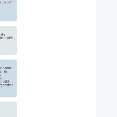
h um den
 die
für phpBB.
e handelt
ch ihr
v
it
 phpBB
rgeholfen