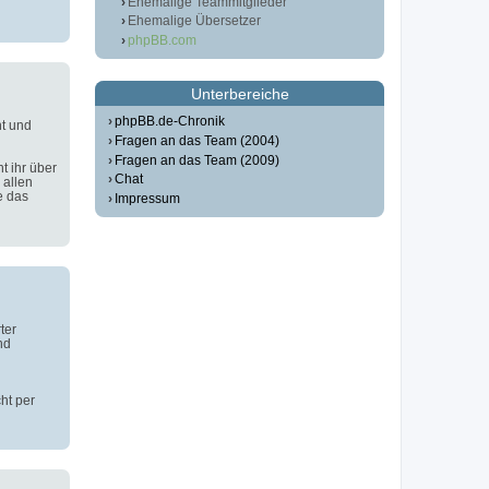
Ehemalige Teammitglieder
Ehemalige Übersetzer
phpBB.com
Unterbereiche
phpBB.de-Chronik
t und
Fragen an das Team (2004)
Fragen an das Team (2009)
t ihr über
Chat
 allen
e das
Impressum
ter
nd
ht per