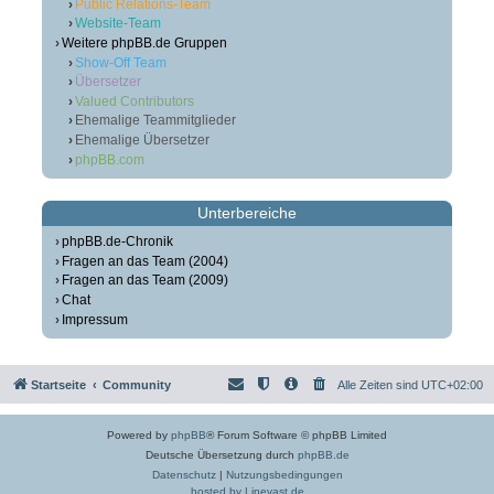
Public Relations-Team
Website-Team
Weitere phpBB.de Gruppen
Show-Off Team
Übersetzer
Valued Contributors
Ehemalige Teammitglieder
Ehemalige Übersetzer
phpBB.com
Unterbereiche
phpBB.de-Chronik
Fragen an das Team (2004)
Fragen an das Team (2009)
Chat
Impressum
Startseite
Community
Alle Zeiten sind
UTC+02:00
Powered by
phpBB
® Forum Software © phpBB Limited
Deutsche Übersetzung durch
phpBB.de
Datenschutz
|
Nutzungsbedingungen
hosted by Linevast.de