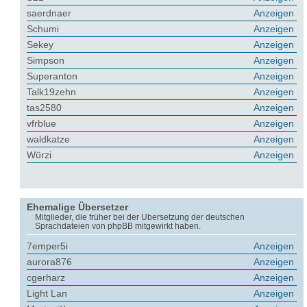
saerdnaer
Anzeigen
Schumi
Anzeigen
Sekey
Anzeigen
Simpson
Anzeigen
Superanton
Anzeigen
Talk19zehn
Anzeigen
tas2580
Anzeigen
vfrblue
Anzeigen
waldkatze
Anzeigen
Würzi
Anzeigen
Ehemalige Übersetzer
Mitglieder, die früher bei der Übersetzung der deutschen
Sprachdateien von phpBB mitgewirkt haben.
7emper5i
Anzeigen
aurora876
Anzeigen
cgerharz
Anzeigen
Light Lan
Anzeigen