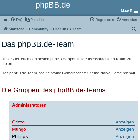
phpBB.de
Menü
FAQ
Pastebin
Registrieren
Anmelden
S
Startseite
Community
Über uns
Team
u
Das phpBB.de-Team
c
h
e
Unser Ziel: euch den besten phpBB-Support im deutschsprachigen Raum zu
bieten.
Das phpBB.de-Team ist eine starke Gemeinschaft für eine starke Gemeinschaft.
Die Gruppen des phpBB.de-Teams
Administratoren
Crizzo
Anzeigen
Mungo
Anzeigen
PhilippK
Anzeigen