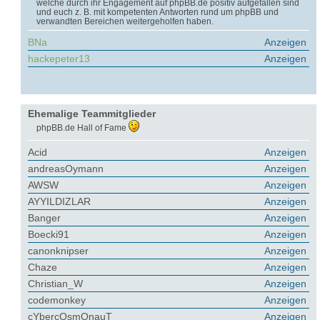
welche durch ihr Engagement auf phpBB.de positiv aufgefallen sind
und euch z. B. mit kompetenten Antworten rund um phpBB und
verwandten Bereichen weitergeholfen haben.
BNa
Anzeigen
hackepeter13
Anzeigen
Ehemalige Teammitglieder
phpBB.de Hall of Fame
Acid
Anzeigen
andreasOymann
Anzeigen
AWSW
Anzeigen
AYYILDIZLAR
Anzeigen
Banger
Anzeigen
Boecki91
Anzeigen
canonknipser
Anzeigen
Chaze
Anzeigen
Christian_W
Anzeigen
codemonkey
Anzeigen
cYbercOsmOnauT
Anzeigen