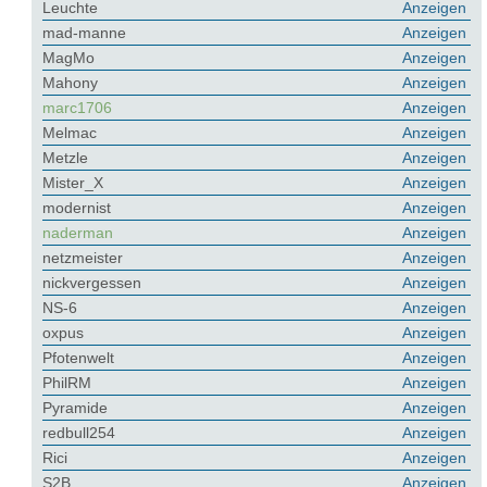
Leuchte
Anzeigen
mad-manne
Anzeigen
MagMo
Anzeigen
Mahony
Anzeigen
marc1706
Anzeigen
Melmac
Anzeigen
Metzle
Anzeigen
Mister_X
Anzeigen
modernist
Anzeigen
naderman
Anzeigen
netzmeister
Anzeigen
nickvergessen
Anzeigen
NS-6
Anzeigen
oxpus
Anzeigen
Pfotenwelt
Anzeigen
PhilRM
Anzeigen
Pyramide
Anzeigen
redbull254
Anzeigen
Rici
Anzeigen
S2B
Anzeigen