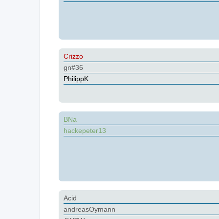
Crizzo
gn#36
PhilippK
BNa
hackepeter13
Acid
andreasOymann