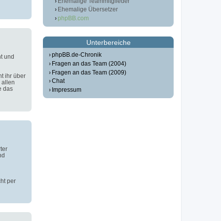
Ehemalige Teammitglieder
Ehemalige Übersetzer
phpBB.com
Unterbereiche
phpBB.de-Chronik
t und
Fragen an das Team (2004)
Fragen an das Team (2009)
t ihr über
Chat
 allen
e das
Impressum
ter
nd
ht per