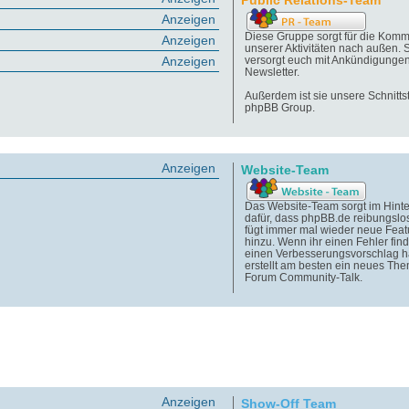
Public Relations-Team
Anzeigen
Diese Gruppe sorgt für die Komm
Anzeigen
unserer Aktivitäten nach außen. 
Anzeigen
versorgt euch mit Ankündigunge
Newsletter.
Außerdem ist sie unsere Schnittst
phpBB Group.
Anzeigen
Website-Team
Das Website-Team sorgt im Hint
dafür, dass phpBB.de reibungslos
fügt immer mal wieder neue Feat
hinzu. Wenn ihr einen Fehler find
einen Verbesserungsvorschlag h
erstellt am besten ein neues Th
Forum Community-Talk.
Anzeigen
Show-Off Team