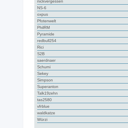
nickvergessen
NS-6
oxpus
Pfotenwelt
PhilRM
Pyramide
redbull254
Rici
S2B
saerdnaer
Schumi
Sekey
Simpson
Superanton
Talk19zehn
tas2580
vfrblue
waldkatze
Würzi