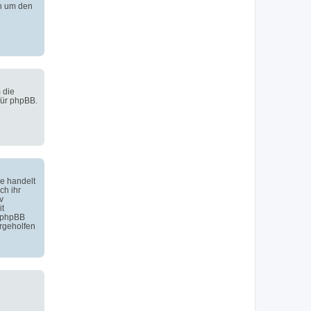
h um den
 die
für phpBB.
e handelt
ch ihr
v
it
 phpBB
rgeholfen