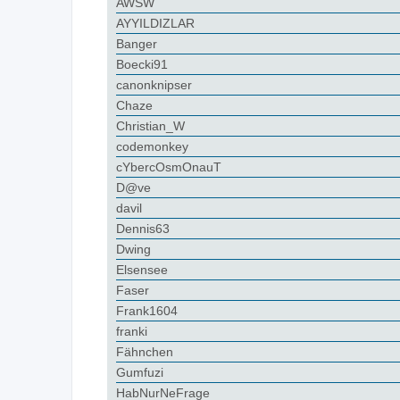
AWSW
AYYILDIZLAR
Banger
Boecki91
canonknipser
Chaze
Christian_W
codemonkey
cYbercOsmOnauT
D@ve
davil
Dennis63
Dwing
Elsensee
Faser
Frank1604
franki
Fähnchen
Gumfuzi
HabNurNeFrage