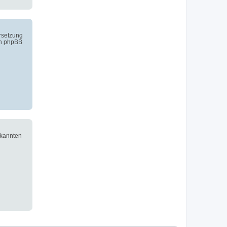
ersetzung
on phpBB
ekannten