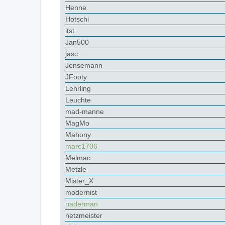
Henne
Hotschi
itst
Jan500
jasc
Jensemann
JFooty
Lehrling
Leuchte
mad-manne
MagMo
Mahony
marc1706
Melmac
Metzle
Mister_X
modernist
naderman
netzmeister