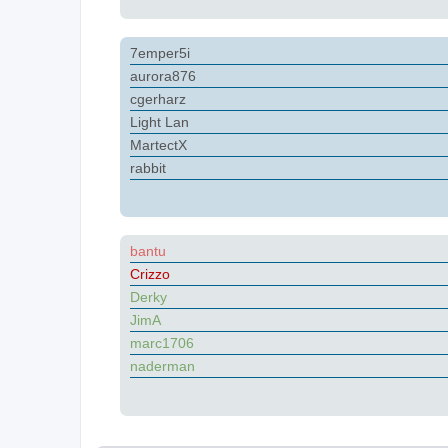
7emper5i
aurora876
cgerharz
Light Lan
MartectX
rabbit
bantu
Crizzo
Derky
JimA
marc1706
naderman