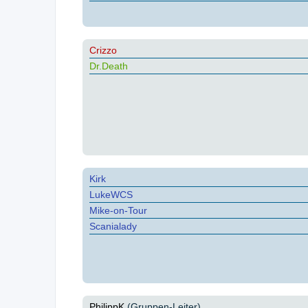
Crizzo
Dr.Death
Kirk
LukeWCS
Mike-on-Tour
Scanialady
PhilippK
(Gruppen-Leiter)