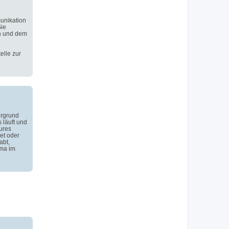
unikation
Sie
n und dem
elle zur
ergrund
 läuft und
ures
et oder
abt,
ema im