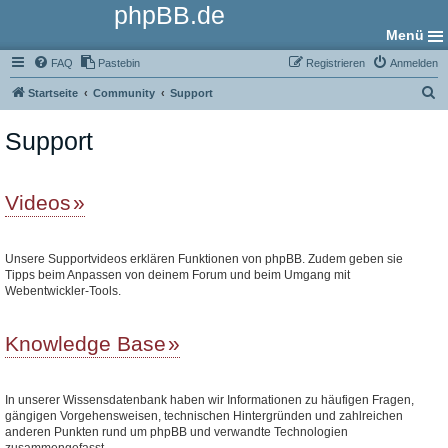
phpBB.de
Menü
FAQ
Pastebin
Registrieren
Anmelden
S
Startseite
Community
Support
u
Support
c
h
e
Videos
Unsere Supportvideos erklären Funktionen von phpBB. Zudem geben sie
Tipps beim Anpassen von deinem Forum und beim Umgang mit
Webentwickler-Tools.
Knowledge Base
In unserer Wissensdatenbank haben wir Informationen zu häufigen Fragen,
gängigen Vorgehensweisen, technischen Hintergründen und zahlreichen
anderen Punkten rund um phpBB und verwandte Technologien
zusammengefasst.