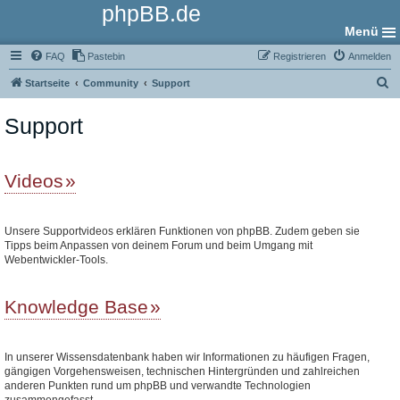
phpBB.de
Menü
FAQ
Pastebin
Registrieren
Anmelden
S
Startseite
Community
Support
u
Support
c
h
e
Videos
Unsere Supportvideos erklären Funktionen von phpBB. Zudem geben sie
Tipps beim Anpassen von deinem Forum und beim Umgang mit
Webentwickler-Tools.
Knowledge Base
In unserer Wissensdatenbank haben wir Informationen zu häufigen Fragen,
gängigen Vorgehensweisen, technischen Hintergründen und zahlreichen
anderen Punkten rund um phpBB und verwandte Technologien
zusammengefasst.