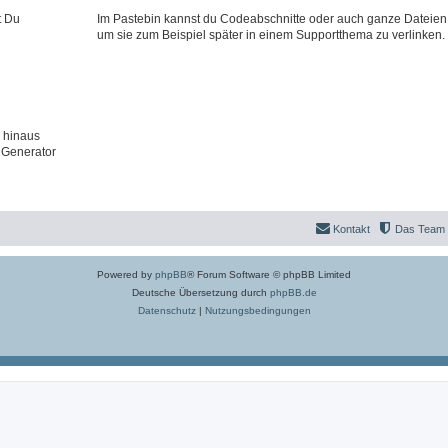
t Du
Im Pastebin kannst du Codeabschnitte oder auch ganze Dateien
um sie zum Beispiel später in einem Supportthema zu verlinken.
 hinaus
 Generator
Kontakt
Das Team
Powered by
phpBB
® Forum Software © phpBB Limited
Deutsche Übersetzung durch
phpBB.de
Datenschutz
|
Nutzungsbedingungen