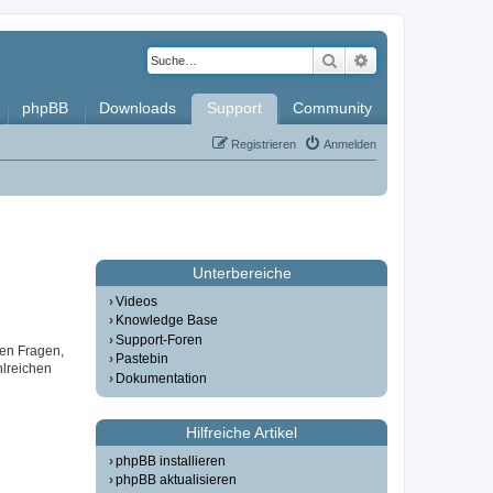
Suche
Erweiterte Such
phpBB
Downloads
Support
Community
Registrieren
Anmelden
Unterbereiche
Videos
Knowledge Base
Support-Foren
gen Fragen,
Pastebin
lreichen
Dokumentation
Hilfreiche Artikel
phpBB installieren
phpBB aktualisieren