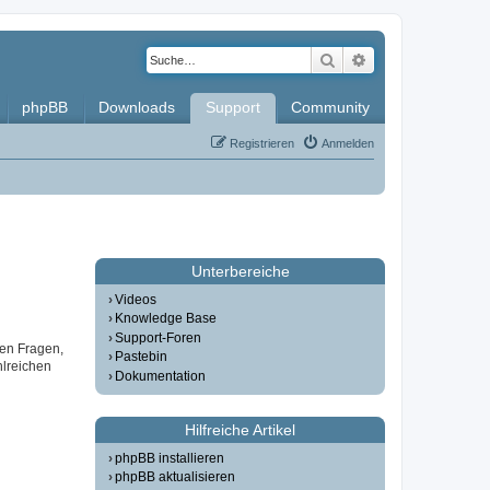
Suche
Erweiterte Such
phpBB
Downloads
Support
Community
Registrieren
Anmelden
Unterbereiche
Videos
Knowledge Base
Support-Foren
gen Fragen,
Pastebin
lreichen
Dokumentation
Hilfreiche Artikel
phpBB installieren
phpBB aktualisieren