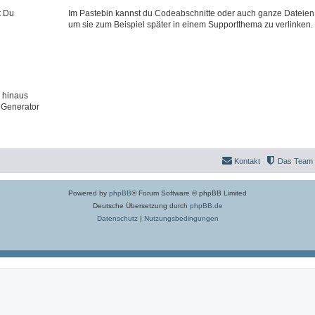
t Du
Im Pastebin kannst du Codeabschnitte oder auch ganze Dateien
um sie zum Beispiel später in einem Supportthema zu verlinken.
 hinaus
 Generator
Kontakt
Das Team
Powered by
phpBB
® Forum Software © phpBB Limited
Deutsche Übersetzung durch
phpBB.de
Datenschutz
|
Nutzungsbedingungen