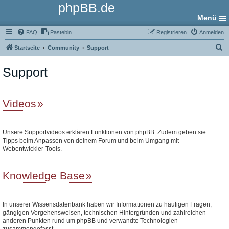
phpBB.de
Menü
FAQ
Pastebin
Registrieren
Anmelden
S
Startseite
Community
Support
u
Support
c
h
e
Videos
Unsere Supportvideos erklären Funktionen von phpBB. Zudem geben sie
Tipps beim Anpassen von deinem Forum und beim Umgang mit
Webentwickler-Tools.
Knowledge Base
In unserer Wissensdatenbank haben wir Informationen zu häufigen Fragen,
gängigen Vorgehensweisen, technischen Hintergründen und zahlreichen
anderen Punkten rund um phpBB und verwandte Technologien
zusammengefasst.