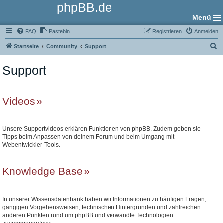
phpBB.de
Menü
FAQ
Pastebin
Registrieren
Anmelden
S
Startseite
Community
Support
u
Support
c
h
e
Videos
Unsere Supportvideos erklären Funktionen von phpBB. Zudem geben sie
Tipps beim Anpassen von deinem Forum und beim Umgang mit
Webentwickler-Tools.
Knowledge Base
In unserer Wissensdatenbank haben wir Informationen zu häufigen Fragen,
gängigen Vorgehensweisen, technischen Hintergründen und zahlreichen
anderen Punkten rund um phpBB und verwandte Technologien
zusammengefasst.