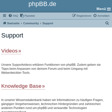
phpBB.de
Menü
FAQ
Pastebin
Registrieren
Anmelden
S
Startseite
Community
Support
u
Support
c
h
e
Videos
Unsere Supportvideos erklären Funktionen von phpBB. Zudem geben sie
Tipps beim Anpassen von deinem Forum und beim Umgang mit
Webentwickler-Tools.
Knowledge Base
In unserer Wissensdatenbank haben wir Informationen zu häufigen Fragen,
gängigen Vorgehensweisen, technischen Hintergründen und zahlreichen
anderen Punkten rund um phpBB und verwandte Technologien
zusammengefasst.