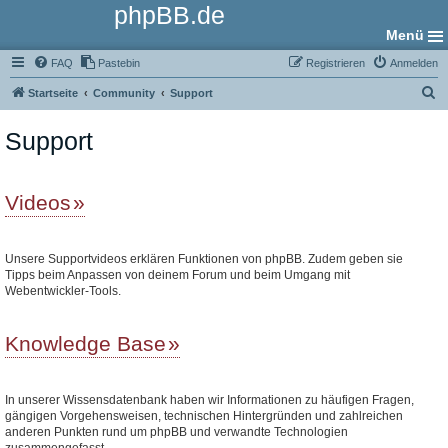
phpBB.de
Menü
FAQ
Pastebin
Registrieren
Anmelden
S
Startseite
Community
Support
u
Support
c
h
e
Videos
Unsere Supportvideos erklären Funktionen von phpBB. Zudem geben sie
Tipps beim Anpassen von deinem Forum und beim Umgang mit
Webentwickler-Tools.
Knowledge Base
In unserer Wissensdatenbank haben wir Informationen zu häufigen Fragen,
gängigen Vorgehensweisen, technischen Hintergründen und zahlreichen
anderen Punkten rund um phpBB und verwandte Technologien
zusammengefasst.