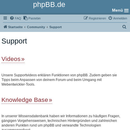
phpBB.de
Menü
FAQ
Pastebin
Registrieren
Anmelden
S
Startseite
Community
Support
u
Support
c
h
e
Videos
Unsere Supportvideos erklären Funktionen von phpBB. Zudem geben sie
Tipps beim Anpassen von deinem Forum und beim Umgang mit
Webentwickler-Tools.
Knowledge Base
In unserer Wissensdatenbank haben wir Informationen zu häufigen Fragen,
gängigen Vorgehensweisen, technischen Hintergründen und zahlreichen
anderen Punkten rund um phpBB und verwandte Technologien
zusammengefasst.