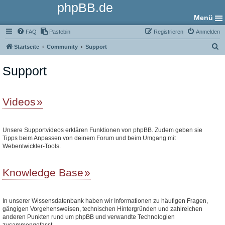
phpBB.de
Menü
FAQ
Pastebin
Registrieren
Anmelden
S
Startseite
Community
Support
u
Support
c
h
e
Videos
Unsere Supportvideos erklären Funktionen von phpBB. Zudem geben sie
Tipps beim Anpassen von deinem Forum und beim Umgang mit
Webentwickler-Tools.
Knowledge Base
In unserer Wissensdatenbank haben wir Informationen zu häufigen Fragen,
gängigen Vorgehensweisen, technischen Hintergründen und zahlreichen
anderen Punkten rund um phpBB und verwandte Technologien
zusammengefasst.