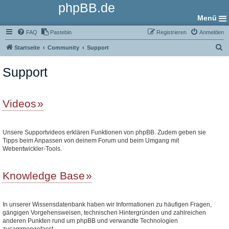
phpBB.de
Menü
FAQ
Pastebin
Registrieren
Anmelden
S
Startseite
Community
Support
u
Support
c
h
e
Videos
Unsere Supportvideos erklären Funktionen von phpBB. Zudem geben sie
Tipps beim Anpassen von deinem Forum und beim Umgang mit
Webentwickler-Tools.
Knowledge Base
In unserer Wissensdatenbank haben wir Informationen zu häufigen Fragen,
gängigen Vorgehensweisen, technischen Hintergründen und zahlreichen
anderen Punkten rund um phpBB und verwandte Technologien
zusammengefasst.