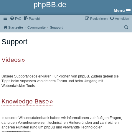
phpBB.de
Menü
FAQ
Pastebin
Registrieren
Anmelden
S
Startseite
Community
Support
u
Support
c
h
e
Videos
Unsere Supportvideos erklären Funktionen von phpBB. Zudem geben sie
Tipps beim Anpassen von deinem Forum und beim Umgang mit
Webentwickler-Tools.
Knowledge Base
In unserer Wissensdatenbank haben wir Informationen zu häufigen Fragen,
gängigen Vorgehensweisen, technischen Hintergründen und zahlreichen
anderen Punkten rund um phpBB und verwandte Technologien
zusammengefasst.