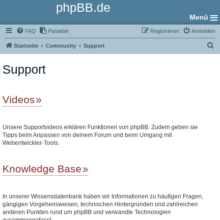
phpBB.de
Menü
FAQ
Pastebin
Registrieren
Anmelden
S
Startseite
Community
Support
u
Support
c
h
e
Videos
Unsere Supportvideos erklären Funktionen von phpBB. Zudem geben sie
Tipps beim Anpassen von deinem Forum und beim Umgang mit
Webentwickler-Tools.
Knowledge Base
In unserer Wissensdatenbank haben wir Informationen zu häufigen Fragen,
gängigen Vorgehensweisen, technischen Hintergründen und zahlreichen
anderen Punkten rund um phpBB und verwandte Technologien
zusammengefasst.