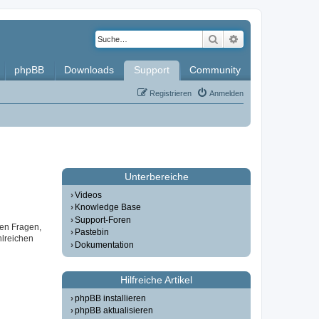
Suche
Erweiterte Such
phpBB
Downloads
Support
Community
Registrieren
Anmelden
Unterbereiche
Videos
Knowledge Base
Support-Foren
gen Fragen,
Pastebin
lreichen
Dokumentation
Hilfreiche Artikel
phpBB installieren
phpBB aktualisieren