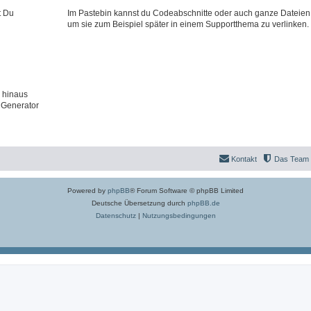
t Du
Im Pastebin kannst du Codeabschnitte oder auch ganze Dateien
um sie zum Beispiel später in einem Supportthema zu verlinken.
 hinaus
 Generator
Kontakt
Das Team
Powered by
phpBB
® Forum Software © phpBB Limited
Deutsche Übersetzung durch
phpBB.de
Datenschutz
|
Nutzungsbedingungen