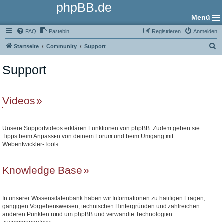
phpBB.de
Menü
FAQ
Pastebin
Registrieren
Anmelden
S
Startseite
Community
Support
u
Support
c
h
e
Videos
Unsere Supportvideos erklären Funktionen von phpBB. Zudem geben sie
Tipps beim Anpassen von deinem Forum und beim Umgang mit
Webentwickler-Tools.
Knowledge Base
In unserer Wissensdatenbank haben wir Informationen zu häufigen Fragen,
gängigen Vorgehensweisen, technischen Hintergründen und zahlreichen
anderen Punkten rund um phpBB und verwandte Technologien
zusammengefasst.