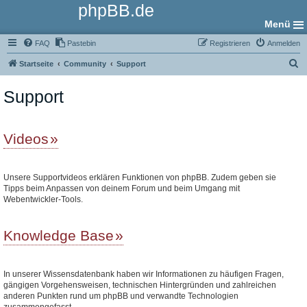
phpBB.de
Menü
FAQ
Pastebin
Registrieren
Anmelden
S
Startseite
Community
Support
u
Support
c
h
e
Videos
Unsere Supportvideos erklären Funktionen von phpBB. Zudem geben sie
Tipps beim Anpassen von deinem Forum und beim Umgang mit
Webentwickler-Tools.
Knowledge Base
In unserer Wissensdatenbank haben wir Informationen zu häufigen Fragen,
gängigen Vorgehensweisen, technischen Hintergründen und zahlreichen
anderen Punkten rund um phpBB und verwandte Technologien
zusammengefasst.