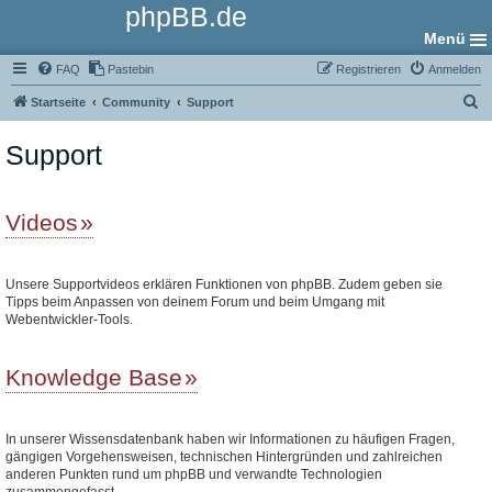
phpBB.de
Menü
FAQ
Pastebin
Registrieren
Anmelden
S
Startseite
Community
Support
u
Support
c
h
e
Videos
Unsere Supportvideos erklären Funktionen von phpBB. Zudem geben sie
Tipps beim Anpassen von deinem Forum und beim Umgang mit
Webentwickler-Tools.
Knowledge Base
In unserer Wissensdatenbank haben wir Informationen zu häufigen Fragen,
gängigen Vorgehensweisen, technischen Hintergründen und zahlreichen
anderen Punkten rund um phpBB und verwandte Technologien
zusammengefasst.