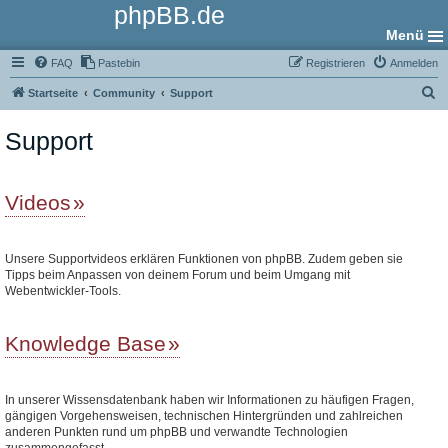
phpBB.de
Menü
FAQ
Pastebin
Registrieren
Anmelden
S
Startseite
Community
Support
u
Support
c
h
e
Videos
Unsere Supportvideos erklären Funktionen von phpBB. Zudem geben sie
Tipps beim Anpassen von deinem Forum und beim Umgang mit
Webentwickler-Tools.
Knowledge Base
In unserer Wissensdatenbank haben wir Informationen zu häufigen Fragen,
gängigen Vorgehensweisen, technischen Hintergründen und zahlreichen
anderen Punkten rund um phpBB und verwandte Technologien
zusammengefasst.