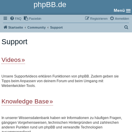
phpBB.de
Menü
FAQ
Pastebin
Registrieren
Anmelden
S
Startseite
Community
Support
u
Support
c
h
e
Videos
Unsere Supportvideos erklären Funktionen von phpBB. Zudem geben sie
Tipps beim Anpassen von deinem Forum und beim Umgang mit
Webentwickler-Tools.
Knowledge Base
In unserer Wissensdatenbank haben wir Informationen zu häufigen Fragen,
gängigen Vorgehensweisen, technischen Hintergründen und zahlreichen
anderen Punkten rund um phpBB und verwandte Technologien
zusammengefasst.