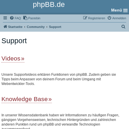
phpBB.de
Menü
FAQ
Pastebin
Registrieren
Anmelden
S
Startseite
Community
Support
u
Support
c
h
e
Videos
Unsere Supportvideos erklären Funktionen von phpBB. Zudem geben sie
Tipps beim Anpassen von deinem Forum und beim Umgang mit
Webentwickler-Tools.
Knowledge Base
In unserer Wissensdatenbank haben wir Informationen zu häufigen Fragen,
gängigen Vorgehensweisen, technischen Hintergründen und zahlreichen
anderen Punkten rund um phpBB und verwandte Technologien
zusammengefasst.