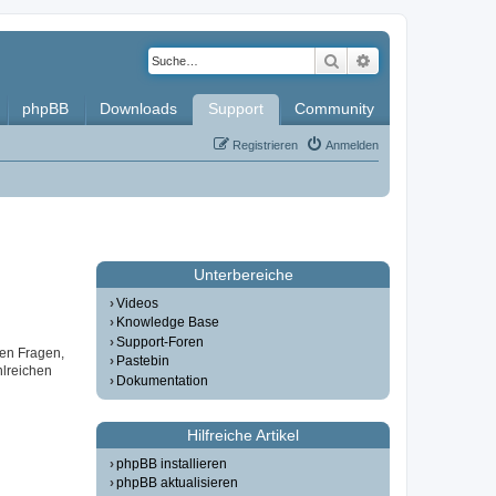
Suche
Erweiterte Such
phpBB
Downloads
Support
Community
Registrieren
Anmelden
Unterbereiche
Videos
Knowledge Base
Support-Foren
gen Fragen,
Pastebin
lreichen
Dokumentation
Hilfreiche Artikel
phpBB installieren
phpBB aktualisieren