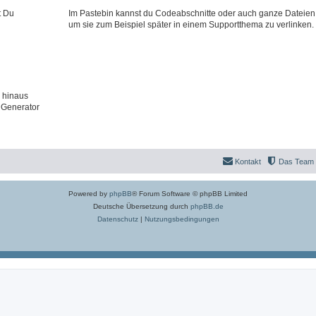
t Du
Im Pastebin kannst du Codeabschnitte oder auch ganze Dateien
um sie zum Beispiel später in einem Supportthema zu verlinken.
 hinaus
 Generator
Kontakt
Das Team
Powered by
phpBB
® Forum Software © phpBB Limited
Deutsche Übersetzung durch
phpBB.de
Datenschutz
|
Nutzungsbedingungen