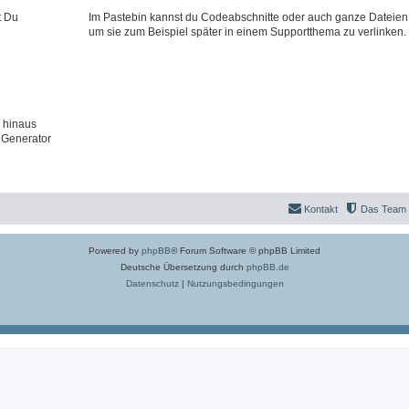
t Du
Im Pastebin kannst du Codeabschnitte oder auch ganze Dateien
um sie zum Beispiel später in einem Supportthema zu verlinken.
 hinaus
 Generator
Kontakt
Das Team
Powered by
phpBB
® Forum Software © phpBB Limited
Deutsche Übersetzung durch
phpBB.de
Datenschutz
|
Nutzungsbedingungen