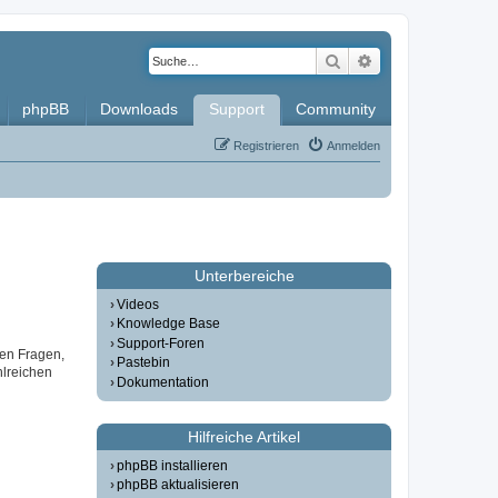
Suche
Erweiterte Such
phpBB
Downloads
Support
Community
Registrieren
Anmelden
Unterbereiche
Videos
Knowledge Base
Support-Foren
gen Fragen,
Pastebin
lreichen
Dokumentation
Hilfreiche Artikel
phpBB installieren
phpBB aktualisieren