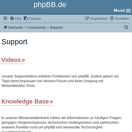
phpBB.de
Menü
FAQ
Pastebin
Registrieren
Anmelden
S
Startseite
Community
Support
u
Support
c
h
e
Videos
Unsere Supportvideos erklären Funktionen von phpBB. Zudem geben sie
Tipps beim Anpassen von deinem Forum und beim Umgang mit
Webentwickler-Tools.
Knowledge Base
In unserer Wissensdatenbank haben wir Informationen zu häufigen Fragen,
gängigen Vorgehensweisen, technischen Hintergründen und zahlreichen
anderen Punkten rund um phpBB und verwandte Technologien
zusammengefasst.