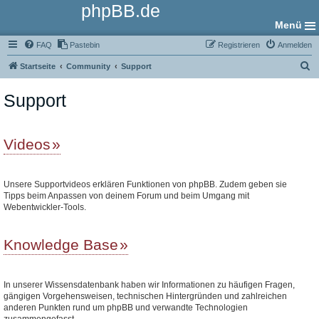
phpBB.de
Menü
FAQ
Pastebin
Registrieren
Anmelden
S
Startseite
Community
Support
u
Support
c
h
e
Videos
Unsere Supportvideos erklären Funktionen von phpBB. Zudem geben sie
Tipps beim Anpassen von deinem Forum und beim Umgang mit
Webentwickler-Tools.
Knowledge Base
In unserer Wissensdatenbank haben wir Informationen zu häufigen Fragen,
gängigen Vorgehensweisen, technischen Hintergründen und zahlreichen
anderen Punkten rund um phpBB und verwandte Technologien
zusammengefasst.