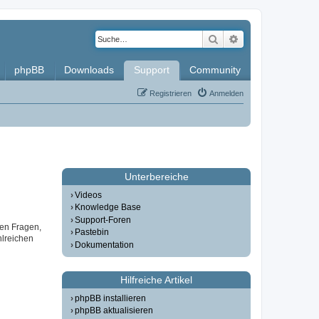
Suche
Erweiterte Such
phpBB
Downloads
Support
Community
Registrieren
Anmelden
Unterbereiche
Videos
Knowledge Base
Support-Foren
gen Fragen,
Pastebin
lreichen
Dokumentation
Hilfreiche Artikel
phpBB installieren
phpBB aktualisieren