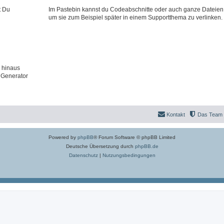
t Du
Im Pastebin kannst du Codeabschnitte oder auch ganze Dateien
um sie zum Beispiel später in einem Supportthema zu verlinken.
 hinaus
 Generator
Kontakt
Das Team
Powered by
phpBB
® Forum Software © phpBB Limited
Deutsche Übersetzung durch
phpBB.de
Datenschutz
|
Nutzungsbedingungen