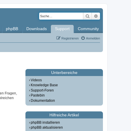
Suche
Erweiterte Such
phpBB
Downloads
Support
Community
Registrieren
Anmelden
Unterbereiche
Videos
Knowledge Base
Support-Foren
gen Fragen,
Pastebin
lreichen
Dokumentation
Hilfreiche Artikel
phpBB installieren
phpBB aktualisieren