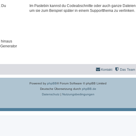
t Du
Im Pastebin kannst du Codeabschnitte oder auch ganze Dateien
um sie zum Beispiel später in einem Supportthema zu verlinken.
 hinaus
 Generator
Kontakt
Das Team
Powered by
phpBB
® Forum Software © phpBB Limited
Deutsche Übersetzung durch
phpBB.de
Datenschutz
|
Nutzungsbedingungen