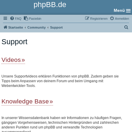
phpBB.de
Menü
FAQ
Pastebin
Registrieren
Anmelden
S
Startseite
Community
Support
u
Support
c
h
e
Videos
Unsere Supportvideos erklären Funktionen von phpBB. Zudem geben sie
Tipps beim Anpassen von deinem Forum und beim Umgang mit
Webentwickler-Tools.
Knowledge Base
In unserer Wissensdatenbank haben wir Informationen zu häufigen Fragen,
gängigen Vorgehensweisen, technischen Hintergründen und zahlreichen
anderen Punkten rund um phpBB und verwandte Technologien
zusammengefasst.