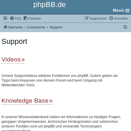
phpBB.de
Menü
FAQ
Pastebin
Registrieren
Anmelden
S
Startseite
Community
Support
u
Support
c
h
e
Videos
Unsere Supportvideos erklären Funktionen von phpBB. Zudem geben sie
Tipps beim Anpassen von deinem Forum und beim Umgang mit
Webentwickler-Tools.
Knowledge Base
In unserer Wissensdatenbank haben wir Informationen zu häufigen Fragen,
gängigen Vorgehensweisen, technischen Hintergründen und zahlreichen
anderen Punkten rund um phpBB und verwandte Technologien
zusammengefasst.