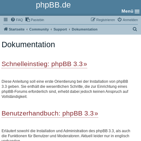
phpBB.de
Menü
FAQ
Pastebin
Registrieren
Anmelden
S
Startseite
Community
Support
Dokumentation
u
Dokumentation
c
h
e
Schnelleinstieg: phpBB 3.3
Diese Anleitung soll eine erste Orientierung bei der Installation von phpBB
3.3 geben. Sie enthält die wesentlichen Schritte, die zur Einrichtung eines
phpBB-Forums erforderlich sind, erhebt dabei jedoch keinen Anspruch auf
Vollständigkeit.
Benutzerhandbuch: phpBB 3.3
Erläutert sowohl die Installation und Administration des phpBB 3.3, als auch
die Funktionen für Benutzer und Moderatoren. Aktuell leider nur in englisch
vorhanden.