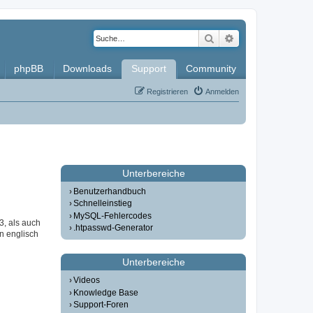
Suche
Erweiterte Such
phpBB
Downloads
Support
Community
Registrieren
Anmelden
Unterbereiche
Benutzerhandbuch
Schnelleinstieg
MySQL-Fehlercodes
3, als auch
.htpasswd-Generator
in englisch
Unterbereiche
Videos
Knowledge Base
Support-Foren