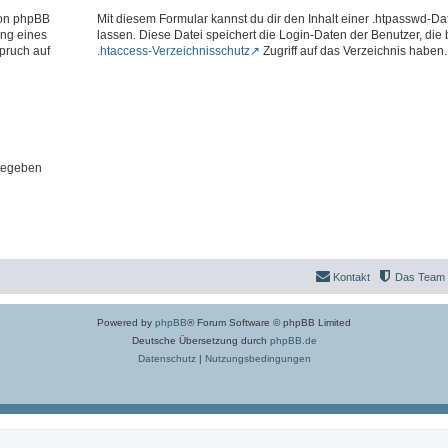
 von phpBB
Mit diesem Formular kannst du dir den Inhalt einer .htpasswd-Dat
ung eines
lassen. Diese Datei speichert die Login-Daten der Benutzer, die
pruch auf
.htaccess-Verzeichnisschutz
Zugriff auf das Verzeichnis haben.
gegeben
Kontakt
Das Team
Powered by
phpBB
® Forum Software © phpBB Limited
Deutsche Übersetzung durch
phpBB.de
Datenschutz
|
Nutzungsbedingungen