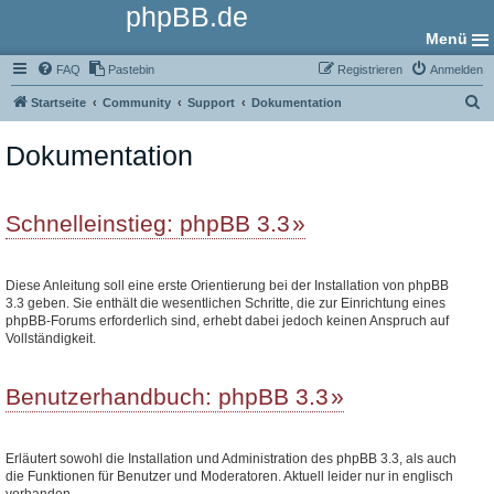
phpBB.de
Menü
FAQ
Pastebin
Registrieren
Anmelden
S
Startseite
Community
Support
Dokumentation
u
Dokumentation
c
h
e
Schnelleinstieg: phpBB 3.3
Diese Anleitung soll eine erste Orientierung bei der Installation von phpBB
3.3 geben. Sie enthält die wesentlichen Schritte, die zur Einrichtung eines
phpBB-Forums erforderlich sind, erhebt dabei jedoch keinen Anspruch auf
Vollständigkeit.
Benutzerhandbuch: phpBB 3.3
Erläutert sowohl die Installation und Administration des phpBB 3.3, als auch
die Funktionen für Benutzer und Moderatoren. Aktuell leider nur in englisch
vorhanden.