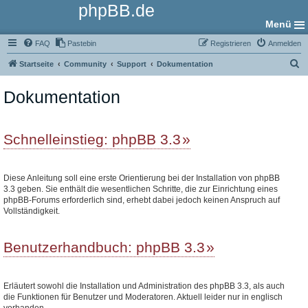
phpBB.de
Menü
FAQ
Pastebin
Registrieren
Anmelden
S
Startseite
Community
Support
Dokumentation
u
Dokumentation
c
h
e
Schnelleinstieg: phpBB 3.3
Diese Anleitung soll eine erste Orientierung bei der Installation von phpBB
3.3 geben. Sie enthält die wesentlichen Schritte, die zur Einrichtung eines
phpBB-Forums erforderlich sind, erhebt dabei jedoch keinen Anspruch auf
Vollständigkeit.
Benutzerhandbuch: phpBB 3.3
Erläutert sowohl die Installation und Administration des phpBB 3.3, als auch
die Funktionen für Benutzer und Moderatoren. Aktuell leider nur in englisch
vorhanden.