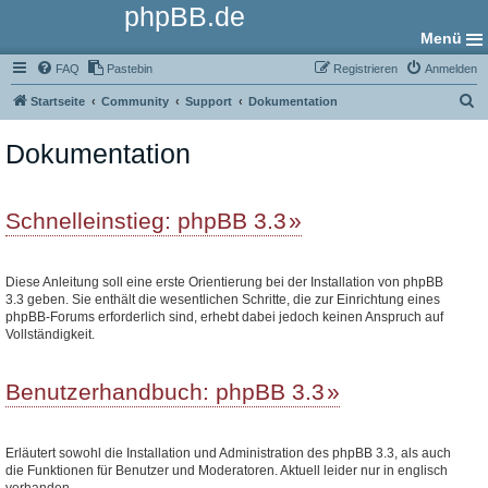
phpBB.de
Menü
FAQ
Pastebin
Registrieren
Anmelden
S
Startseite
Community
Support
Dokumentation
u
Dokumentation
c
h
e
Schnelleinstieg: phpBB 3.3
Diese Anleitung soll eine erste Orientierung bei der Installation von phpBB
3.3 geben. Sie enthält die wesentlichen Schritte, die zur Einrichtung eines
phpBB-Forums erforderlich sind, erhebt dabei jedoch keinen Anspruch auf
Vollständigkeit.
Benutzerhandbuch: phpBB 3.3
Erläutert sowohl die Installation und Administration des phpBB 3.3, als auch
die Funktionen für Benutzer und Moderatoren. Aktuell leider nur in englisch
vorhanden.