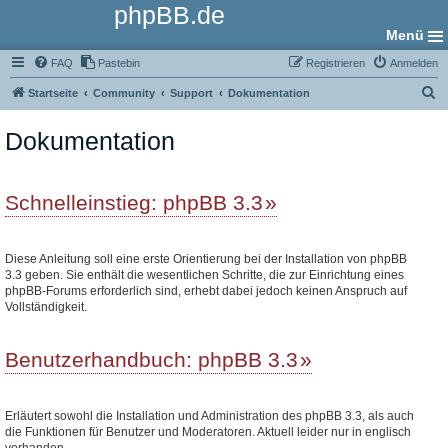
phpBB.de
Menü
FAQ
Pastebin
Registrieren
Anmelden
S
Startseite
Community
Support
Dokumentation
u
Dokumentation
c
h
e
Schnelleinstieg: phpBB 3.3
Diese Anleitung soll eine erste Orientierung bei der Installation von phpBB
3.3 geben. Sie enthält die wesentlichen Schritte, die zur Einrichtung eines
phpBB-Forums erforderlich sind, erhebt dabei jedoch keinen Anspruch auf
Vollständigkeit.
Benutzerhandbuch: phpBB 3.3
Erläutert sowohl die Installation und Administration des phpBB 3.3, als auch
die Funktionen für Benutzer und Moderatoren. Aktuell leider nur in englisch
vorhanden.