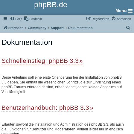
phpBB.de
Menü
FAQ
Pastebin
Registrieren
Anmelden
S
Startseite
Community
Support
Dokumentation
u
Dokumentation
c
h
e
Schnelleinstieg: phpBB 3.3
Diese Anleitung soll eine erste Orientierung bei der Installation von phpBB
3.3 geben. Sie enthält die wesentlichen Schritte, die zur Einrichtung eines
phpBB-Forums erforderlich sind, erhebt dabei jedoch keinen Anspruch auf
Vollständigkeit.
Benutzerhandbuch: phpBB 3.3
Erläutert sowohl die Installation und Administration des phpBB 3.3, als auch
die Funktionen für Benutzer und Moderatoren. Aktuell leider nur in englisch
vorhanden.