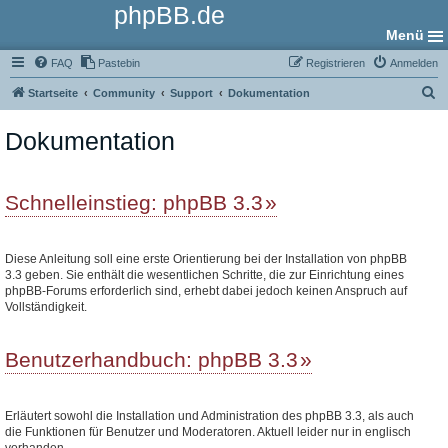
phpBB.de
Menü
FAQ
Pastebin
Registrieren
Anmelden
S
Startseite
Community
Support
Dokumentation
u
Dokumentation
c
h
e
Schnelleinstieg: phpBB 3.3
Diese Anleitung soll eine erste Orientierung bei der Installation von phpBB
3.3 geben. Sie enthält die wesentlichen Schritte, die zur Einrichtung eines
phpBB-Forums erforderlich sind, erhebt dabei jedoch keinen Anspruch auf
Vollständigkeit.
Benutzerhandbuch: phpBB 3.3
Erläutert sowohl die Installation und Administration des phpBB 3.3, als auch
die Funktionen für Benutzer und Moderatoren. Aktuell leider nur in englisch
vorhanden.