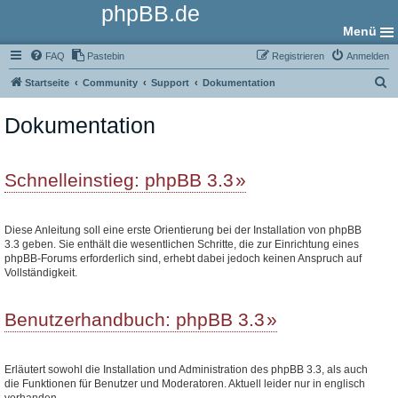
phpBB.de
Menü
FAQ
Pastebin
Registrieren
Anmelden
S
Startseite
Community
Support
Dokumentation
u
Dokumentation
c
h
e
Schnelleinstieg: phpBB 3.3
Diese Anleitung soll eine erste Orientierung bei der Installation von phpBB
3.3 geben. Sie enthält die wesentlichen Schritte, die zur Einrichtung eines
phpBB-Forums erforderlich sind, erhebt dabei jedoch keinen Anspruch auf
Vollständigkeit.
Benutzerhandbuch: phpBB 3.3
Erläutert sowohl die Installation und Administration des phpBB 3.3, als auch
die Funktionen für Benutzer und Moderatoren. Aktuell leider nur in englisch
vorhanden.