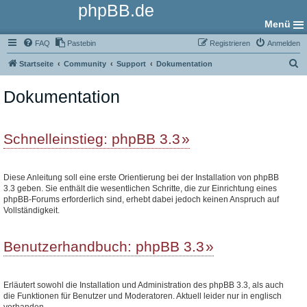
phpBB.de
Menü
FAQ
Pastebin
Registrieren
Anmelden
S
Startseite
Community
Support
Dokumentation
u
Dokumentation
c
h
e
Schnelleinstieg: phpBB 3.3
Diese Anleitung soll eine erste Orientierung bei der Installation von phpBB
3.3 geben. Sie enthält die wesentlichen Schritte, die zur Einrichtung eines
phpBB-Forums erforderlich sind, erhebt dabei jedoch keinen Anspruch auf
Vollständigkeit.
Benutzerhandbuch: phpBB 3.3
Erläutert sowohl die Installation und Administration des phpBB 3.3, als auch
die Funktionen für Benutzer und Moderatoren. Aktuell leider nur in englisch
vorhanden.