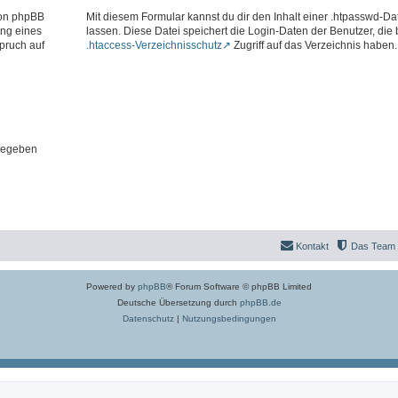
 von phpBB
Mit diesem Formular kannst du dir den Inhalt einer .htpasswd-Dat
ung eines
lassen. Diese Datei speichert die Login-Daten der Benutzer, die
pruch auf
.htaccess-Verzeichnisschutz
Zugriff auf das Verzeichnis haben.
gegeben
Kontakt
Das Team
Powered by
phpBB
® Forum Software © phpBB Limited
Deutsche Übersetzung durch
phpBB.de
Datenschutz
|
Nutzungsbedingungen