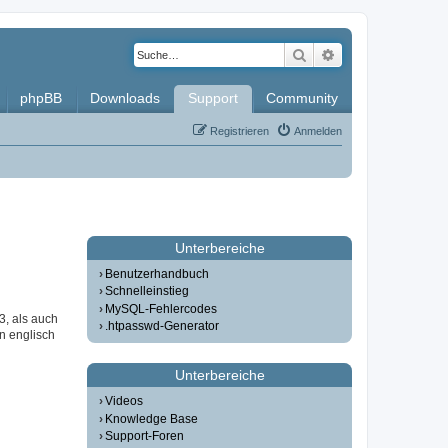
Suche
Erweiterte Such
phpBB
Downloads
Support
Community
Registrieren
Anmelden
Unterbereiche
Benutzerhandbuch
Schnelleinstieg
MySQL-Fehlercodes
3, als auch
.htpasswd-Generator
in englisch
Unterbereiche
Videos
Knowledge Base
Support-Foren