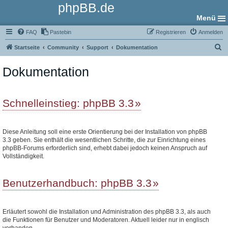
phpBB.de
Menü
FAQ
Pastebin
Registrieren
Anmelden
S
Startseite
Community
Support
Dokumentation
u
Dokumentation
c
h
e
Schnelleinstieg: phpBB 3.3
Diese Anleitung soll eine erste Orientierung bei der Installation von phpBB
3.3 geben. Sie enthält die wesentlichen Schritte, die zur Einrichtung eines
phpBB-Forums erforderlich sind, erhebt dabei jedoch keinen Anspruch auf
Vollständigkeit.
Benutzerhandbuch: phpBB 3.3
Erläutert sowohl die Installation und Administration des phpBB 3.3, als auch
die Funktionen für Benutzer und Moderatoren. Aktuell leider nur in englisch
vorhanden.