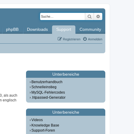
Suche
Erweiterte Such
phpBB
Downloads
Support
Community
Registrieren
Anmelden
Unterbereiche
Benutzerhandbuch
Schnelleinstieg
MySQL-Fehlercodes
3, als auch
.htpasswd-Generator
in englisch
Unterbereiche
Videos
Knowledge Base
Support-Foren