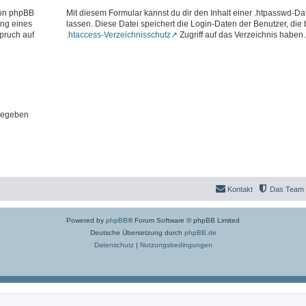
 von phpBB
Mit diesem Formular kannst du dir den Inhalt einer .htpasswd-Dat
ung eines
lassen. Diese Datei speichert die Login-Daten der Benutzer, die
pruch auf
.htaccess-Verzeichnisschutz
Zugriff auf das Verzeichnis haben.
gegeben
Kontakt
Das Team
Powered by
phpBB
® Forum Software © phpBB Limited
Deutsche Übersetzung durch
phpBB.de
Datenschutz
|
Nutzungsbedingungen