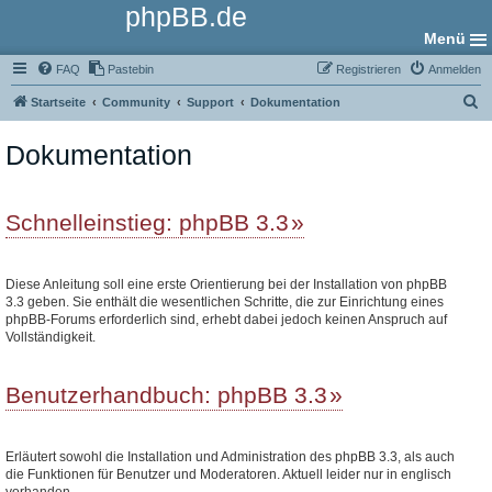
phpBB.de
Menü
FAQ
Pastebin
Registrieren
Anmelden
S
Startseite
Community
Support
Dokumentation
u
Dokumentation
c
h
e
Schnelleinstieg: phpBB 3.3
Diese Anleitung soll eine erste Orientierung bei der Installation von phpBB
3.3 geben. Sie enthält die wesentlichen Schritte, die zur Einrichtung eines
phpBB-Forums erforderlich sind, erhebt dabei jedoch keinen Anspruch auf
Vollständigkeit.
Benutzerhandbuch: phpBB 3.3
Erläutert sowohl die Installation und Administration des phpBB 3.3, als auch
die Funktionen für Benutzer und Moderatoren. Aktuell leider nur in englisch
vorhanden.