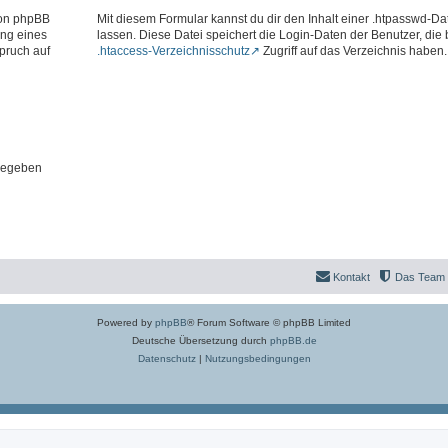
 von phpBB
Mit diesem Formular kannst du dir den Inhalt einer .htpasswd-Dat
ung eines
lassen. Diese Datei speichert die Login-Daten der Benutzer, die
pruch auf
.htaccess-Verzeichnisschutz
Zugriff auf das Verzeichnis haben.
gegeben
Kontakt
Das Team
Powered by
phpBB
® Forum Software © phpBB Limited
Deutsche Übersetzung durch
phpBB.de
Datenschutz
|
Nutzungsbedingungen