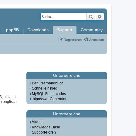
Suche
Erweiterte Such
phpBB
Downloads
Support
Community
Registrieren
Anmelden
Unterbereiche
Benutzerhandbuch
Schnelleinstieg
MySQL-Fehlercodes
3, als auch
.htpasswd-Generator
in englisch
Unterbereiche
Videos
Knowledge Base
Support-Foren